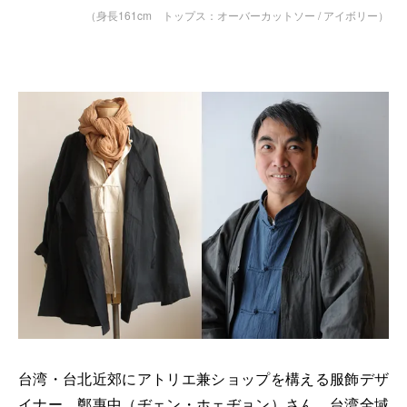
（身長161cm トップス：
オーバーカットソー / アイボリー
）
台湾・台北近郊にアトリエ兼ショップを構える服飾デザ
イナー、鄭惠中（ヂェン・ホェヂョン）さん。台湾全域