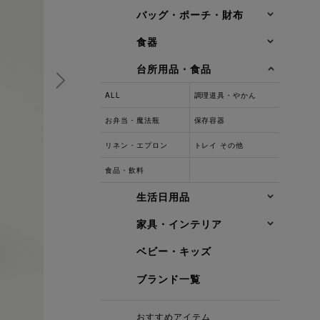
バッグ・ポーチ・財布
食器
台所用品・食品
ALL
調理道具・やかん
お弁当・魔法瓶
保存容器
リネン・エプロン
トレイ その他
食品・飲料
生活日用品
家具・インテリア
ベビー・キッズ
ブランド一覧
おすすめアイテム