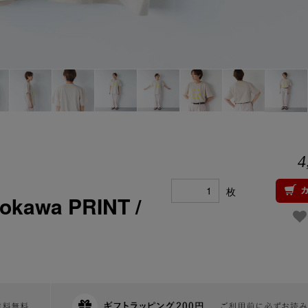
4
枚
okawa PRINT /