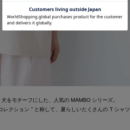
をモチーフにした、人気の MAMBO シリーズ。
ャツコレクション ” と称して、夏らしいたくさんの T シャ