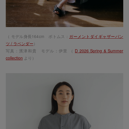
（ モデル身長164cm ボトムス：
ガーメントダイギャザーパン
ツ / ラベンダー
）
写真：濱津和貴 モデル：伊里 （
D 2026 Spring & Summer
collection
より）