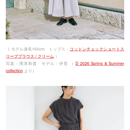
（ モデル身長164cm トップス：
コットンチェックショートス
リーブブラウス / クリーム
）
写真：濱津和貴 モデル：伊里 （
D 2026 Spring & Summer
collection
より）