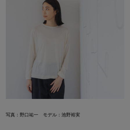
写真：野口祐一 モデル：池野裕実