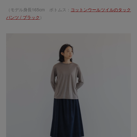
（モデル身長165cm ボトムス：
コットンウールツイルのタック
パンツ / ブラック
）