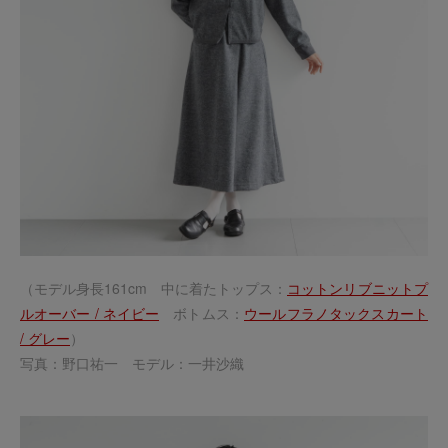
（モデル身長161cm 中に着たトップス：
コットンリブニットプ
ルオーバー / ネイビー
ボトムス：
ウールフラノタックスカート
/ グレー
）
写真：野口祐一 モデル：一井沙織