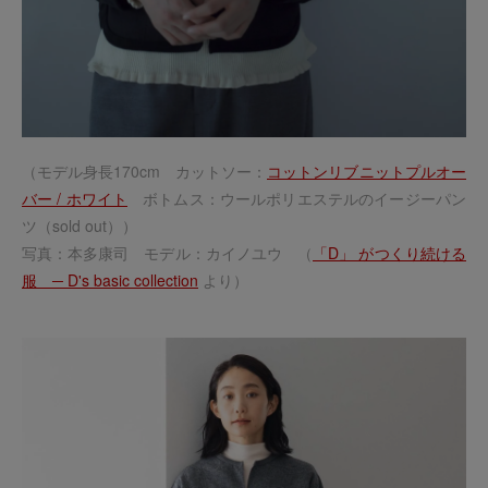
（モデル身長170cm カットソー：
コットンリブニットプルオー
バー / ホワイト
ボトムス：ウールポリエステルのイージーパン
ツ（sold out））
写真：本多康司 モデル：カイノユウ （
「D」 がつくり続ける
服 ─ D's basic collection
より）