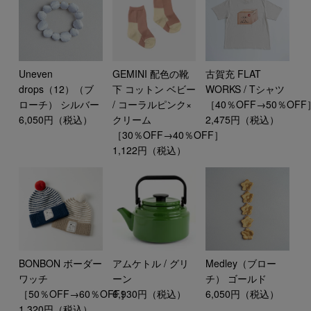
Uneven
GEMINI 配色の靴
古賀充 FLAT
drops（12）（ブ
下 コットン ベビー
WORKS / Tシャツ
ローチ） シルバー
/ コーラルピンク×
［40％OFF→50％OFF
6,050円（税込）
クリーム
2,475円（税込）
［30％OFF→40％OFF］
1,122円（税込）
BONBON ボーダー
アムケトル / グリ
Medley（ブロー
ワッチ
ーン
チ） ゴールド
［50％OFF→60％OFF］
6,930円（税込）
6,050円（税込）
1,320円（税込）