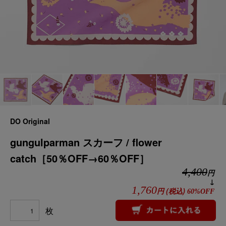
DO Original
gungulparman スカーフ / flower
catch［50％OFF→60％OFF］
4,400
円
↓
1,760
円
(税込)
60%OFF
枚