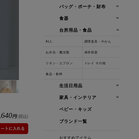
バッグ・ポーチ・財布
食器
台所用品・食品
ALL
調理道具・やかん
お弁当・魔法瓶
保存容器
リネン・エプロン
トレイ その他
食品・飲料
生活日用品
家具・インテリア
ベビー・キッズ
,640
円
(税込)
ブランド一覧
おすすめアイテム