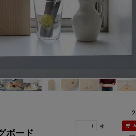
2
枚
グボード