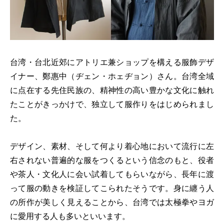
台湾・台北近郊にアトリエ兼ショップを構える服飾デザ
イナー、鄭惠中（ヂェン・ホェヂョン）さん。台湾全域
に点在する先住民族の、精神性の高い豊かな文化に触れ
たことがきっかけで、独立して服作りをはじめられまし
た。
デザイン、素材、そして何より着心地において流行に左
右されない普遍的な服をつくるという信念のもと、役者
や茶人・文化人に会い試着してもらいながら、長年に渡
って服の動きを検証してこられたそうです。身に纏う人
の所作が美しく見えることから、台湾では太極拳やヨガ
に愛用する人も多いといいます。