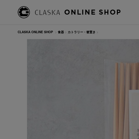
CLASKA ONLINE SHOP
>
食器
>
カトラリー・箸置き
>