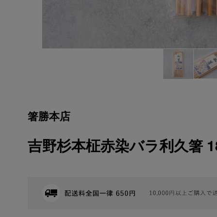
箸勝本店
吉野杉本柾赤染バラ利久箸 1