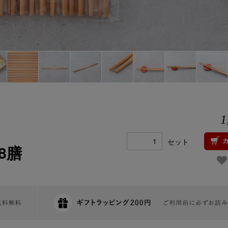
1
セット
8膳