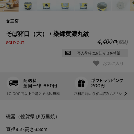
文三窯
そば猪口（大） / 染錦黄濃丸紋
4,400
円
(税込)
SOLD OUT
再入荷時にお知らせを希望
お気に入り
磁器（佐賀県 伊万里焼）
直径8.2×高さ6.3cm