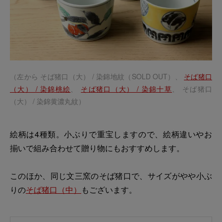
（左から そば猪口（大） / 染錦地紋（SOLD OUT）、
そば猪口
（大） / 染錦桃絵
、
そば猪口（大） / 染錦十草
、 そば猪口
（大） / 染錦黄濃丸紋）
絵柄は4種類。小ぶりで重宝しますので、絵柄違いやお
揃いで組み合わせて贈り物にもおすすめします。
このほか、同じ文三窯のそば猪口で、サイズがやや小ぶ
りの
そば猪口（中）
もございます。