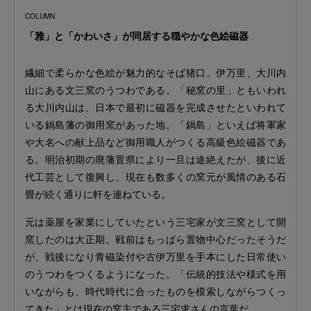
「雅」と「かわいさ」が同居する穏やかな色絵磁器
繊細で柔らかな色絵が魅力的なそば猪口。伊万里、大川内
山にある文三窯のうつわである。「秘窯の里」ともいわれ
る大川内山は、日本で最初に磁器を完成させたといわれて
いる鍋島藩の御用窯があった地。「鍋島」といえば将軍家
や大名への献上品など御用職人がつくる高級色絵磁器であ
る。明治初期の廃藩置県により一旦は途絶えたが、後に近
代工芸として復興し、現在も数多くの窯元が風情のある石
畳が続く通りに軒を連ねている。
元は薬屋を家業にしていたという三宅家が文三窯として開
窯したのは大正期。戦前はもっぱら置物中心だったそうだ
が、戦後になり青磁染付や古伊万里を手本にした日常使い
のうつわをつくるようになった。「伝統的技法や様式を用
いながらも、時代時代に合ったものを模索しながらつくっ
てきた」とは現在の窯主である三宅求さんの言葉だ。