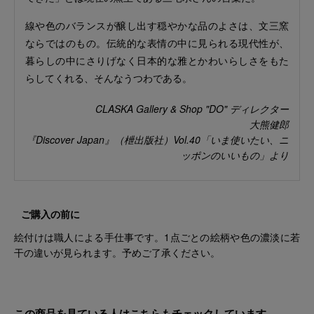
線や色のバランスが醸し出す穏やかな品のよさは、文三窯
ならではのもの。伝統的な表情の中に見られる現代性が、
暮らしの中にさりげなく日本的な雅とかわいらしさをもた
らしてくれる、そんなうつわである。
CLASKA Gallery & Shop "DO" ディレクター
大熊健郎
『Discover Japan』（枻出版社）Vol.40「いま使いたい、ニ
ッポンのいいもの」より
ご購入の前に
絵付けは職人による手仕事です。1点ごとの絵柄や色の濃淡に若
干の違いが見られます。予めご了承ください。
この商品を見ている人はこちらもチェックしています