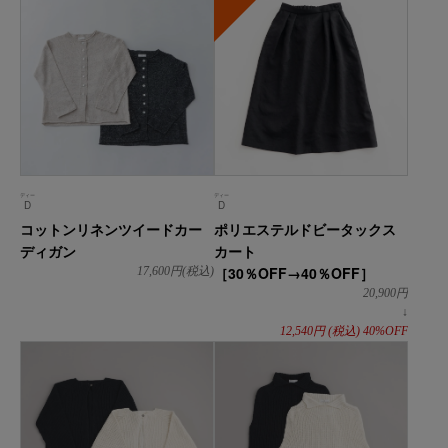
ディー
ディー
D
D
コットンリネンツイードカー
ポリエステルドビータックス
ディガン
カート
［30％OFF→40％OFF］
17,600
円(税込)
20,900
円
↓
12,540
円
(税込)
40%OFF