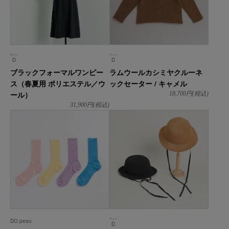
ディー
ディー
D
D
ブラックフォーマルワンピー
ラムウールカシミヤクルーネ
ス（春夏用 ポリエステル／ウ
ックセーター / キャメル
ール）
18,700
円(税込)
31,900
円(税込)
ディー
DO peau
D