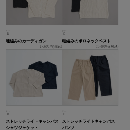
ディー
ディー
D
D
畦編みのカーディガン
畦編みのポロネックベスト
17,600
円(税込)
15,400
円(税込)
ディー
ディー
D
D
ストレッチライトキャンバス
ストレッチライトキャンバス
シャツジャケット
パンツ