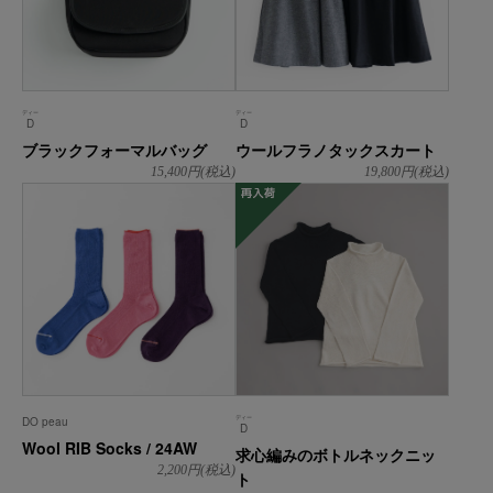
ディー
ディー
D
D
ブラックフォーマルバッグ
ウールフラノタックスカート
15,400
円(税込)
19,800
円(税込)
再入荷
ディー
DO peau
D
Wool RIB Socks / 24AW
求心編みのボトルネックニッ
2,200
円(税込)
ト