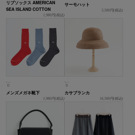
リブソックス AMERICAN
サーモハット
SEA ISLAND COTTON
5,500
円(税込)
1,980
円(税込)
ディー
ディー
D
D
メンズメガネ靴下
カサブランカ
1,980
円(税込)
16,500
円(税込)