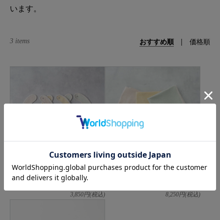
います。
おすすめ順
|
価格順
3 items
minä perhonen
minä perhonen
choucho スタイ
choucho おくるみ
3,850
円(税込)
8,250
円(税込)