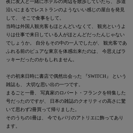
夜に友人と一緒にホテルの周辺を散歩していたら、 歩道
沿いにまるでレストランのようないい感じの屋台を発見
して、 そこで食事をして。
当時は外国人観光客もほとんどいなくて、 観光というよ
りは仕事で来日している人がほとんどだったんじゃない
でしょうか。 自分もその中の一人でしたが、 観光客であ
ふれる前のピュアな東京を体感出来たのは、 今思えばラ
ッキーだったのかもしれません。
その初来日時に書店で偶然出会った 『SWITCH』 という
雑誌も、 大切な思い出の一つです。
まるごと一冊、 写真家のロバート・フランクを特集した
号だったのですが、 日本の雑誌のクオリティの高さに驚
いて思わず2冊買って帰りました。
そのうちの1冊は、 今でもパリのアトリエに飾ってあり
ます。