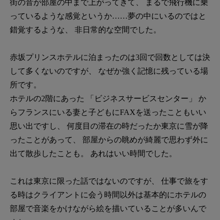
街の音が部屋の中まで上がってきて、 まるで飛行機に乗
っているような感覚というか……夢の中にいるのではと
錯覚するような、 非日常的な空間でした。
赤坂プリンスホテルに泊まったのは3回で回数としては決
して多くないのですが、 なぜか強く記憶に残っている場
所です。
ホテルの2階にあった 「ビジネスサービスセンター」 か
らフランスにいる妻と子どもにFAXを送ったこともいい
思い出ですし、 何度目の滞在の時だったか東京に雪が降
ったことがあって、 部屋からの眺めが綺麗で思わず外に
出て散歩したことも。 あれはいい時間でした。
これは東京に限った話ではないのですが、 仕事で旅をす
る時はクライアントに会う時間以外は基本的にホテルの
部屋で音楽をかけながら絵を描いていることが多いんで