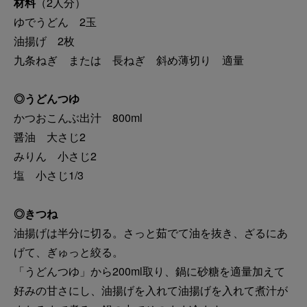
材料
（2人分）
ゆでうどん 2玉
油揚げ 2枚
九条ねぎ または 長ねぎ 斜め薄切り 適量
◎うどんつゆ
かつおこんぶ出汁 800ml
醤油 大さじ2
みりん 小さじ2
塩 小さじ1/3
◎きつね
油揚げは半分に切る。さっと茹でて油を抜き、ざるにあ
げて、ぎゅっと絞る。
「うどんつゆ」から200ml取り、鍋に砂糖を適量加えて
好みの甘さにし、油揚げを入れて油揚げを入れて煮汁が