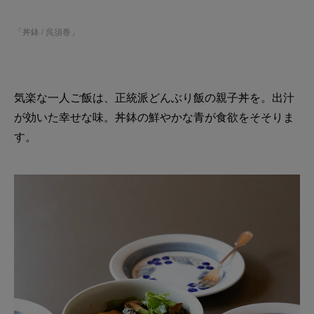
「
丼鉢 / 呉須巻
」
気楽な一人ご飯は、正統派どんぶり飯の親子丼を。出汁
が効いた幸せな味。丼鉢の鮮やかな青が食欲をそそりま
す。