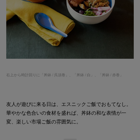
右上から時計回りに「
丼鉢 / 呉須巻
」、「
丼鉢 / 白
」、「
丼鉢 / 赤巻
」
友人が遊びに来る日は、エスニックご飯でおもてなし。
華やかな色合いの食材を盛れば、丼鉢の和な表情が一
変、楽しい市場ご飯の雰囲気に。