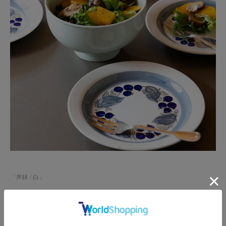
「
丼鉢 / 白
」
ハレの日、おもてなし仕様の食卓で丼鉢をサラダ鉢とし