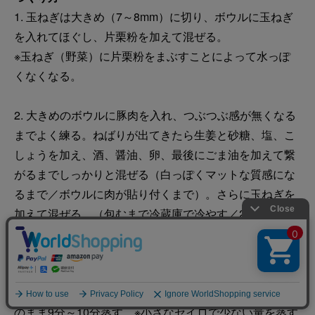
1. 玉ねぎは大きめ（7～8mm）に切り、ボウルに玉ねぎ
を入れてほぐし、片栗粉を加えて混ぜる。
※玉ねぎ（野菜）に片栗粉をまぶすことによって水っぽ
くなくなる。
2. 大きめのボウルに豚肉を入れ、つぶつぶ感が無くなる
までよく練る。ねばりが出てきたら生姜と砂糖、塩、こ
しょうを加え、酒、醤油、卵、最後にごま油を加えて繋
がるまでしっかりと混ぜる（白っぽくマットな質感にな
るまで／ボウルに肉が貼り付くまで）。さらに玉ねぎを
加えて混ぜる。（包むまで冷蔵庫で冷やす／2時間以上
冷やすとよい）
3. 焼売の皮で包み、穴を空けたクッキングシートを敷い
た蒸篭に並べる。沸騰している湯に蒸篭をのせて、強火
のまま9分～10分蒸す。※小さなセイロで少ない量を蒸す