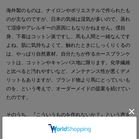
海外製のものは、ナイロンやポリエステルで作られたも
のが主なのですが、日本の気候は湿気が多いので、蒸れ
て湿疹やアレルギーの原因にもなりかねません。僕自
身、下着はコットン派ですし、馬も人間と一緒なんです
よね。肌に気持ちよくて、触れたときにしっくりくるの
は、やっぱり自然素材。自分たちが作るホースブランケ
ットは、コットンやキャンバス地に限ります。化学繊維
と比べると汚れやすいなど、メンテナンス性が悪くデメ
リットもありますが、ブランド物より馬にとっていいも
のを、という考えで、オーダーメイドの提案を続けてい
たのです。
そのうち、『こういうものを作れないか？』という声を
いただくようになりました。例えば、乗馬用のヘルメッ
トやブーツを入れる専用のバッグ。キャンバス地にレザ