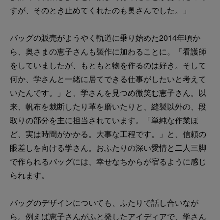
すが、そのとき止めてくれたのも奥さんでした。」
バッグの販売がようやく軌道に乗り始めた2014年頃か
ら、奥さまの恵子さんも製作に加わることに。「看護師
をしていましたが、もともと物を作るのは好き。そして
何か、学さんと一緒に居てできる仕事がしたいと考えて
いたんです。」と、学さんを見つめ微笑む恵子さん。以
来、帆布を裁断したり革を磨いたりと、縫製以外の、段
取りの部分を主に担当されています。「単純な作業ほ
ど、実は時間がかかる。大事な工程です。」と、信頼の
眼差しを向ける学さん。おふたりの深い愛情と二人三脚
で作られるバッグには、幸せなちからが宿るように感じ
られます。
バッグのデザインについても、ふたりで話し合いなが
ら。例えば恵子さんがふと発したアイディアで、学さん