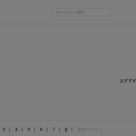
おすす
3
4
5
6
7
8
次のページ >