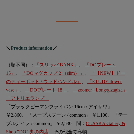
＼
Product information
／
（順不同）：
「スリッパ BANK」
、
「DOプレート
15」
、
「DOマグカップ 2 （slim）」
、
「【NEW】ドー
のティーポット / ウッドハンドル」
、
「ETUDE flower
vase」
、
「DOプレート 18」
、
「zoomer+ Long/gizagiza」
「アトリエランプ」
「ブラックピーマンフライパン 16cm / アイザワ」
￥2,860、 「スープスプーン / common」 ￥1,100、 「テー
ブルナイフ / common」 ￥2,530 問：
CLASKA Gallery &
Shop "DO" 丸の内店
その他全て私物