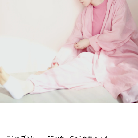
コンセプトは、 「 "これからの私" が着たい服」。