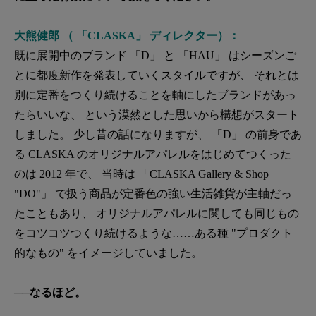
大熊健郎 （ 「CLASKA」 ディレクター）：
既に展開中のブランド 「D」 と 「HAU」 はシーズンご
とに都度新作を発表していくスタイルですが、 それとは
別に定番をつくり続けることを軸にしたブランドがあっ
たらいいな、 という漠然とした思いから構想がスタート
しました。 少し昔の話になりますが、 「D」 の前身であ
る CLASKA のオリジナルアパレルをはじめてつくった
のは 2012 年で、 当時は 「CLASKA Gallery & Shop
"DO"」 で扱う商品が定番色の強い生活雑貨が主軸だっ
たこともあり、 オリジナルアパレルに関しても同じもの
をコツコツつくり続けるような……ある種 "プロダクト
的なもの" をイメージしていました。
──なるほど。