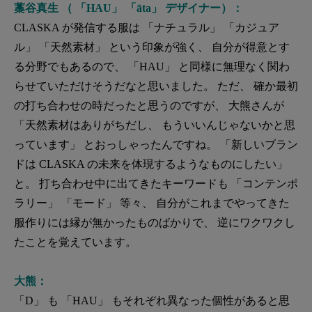
藁谷真生 （ 「HAU」 「āta」 デザイナー）：
CLASKA が発信する服は 「ナチュラル」 「カジュア
ル」 「天然素材」 という印象が強く、 自分が得意とす
る分野でもあるので、 「HAU」 と同様に無理なく関わ
らせていただけそうだなと思いました。 ただ、 確か最初
の打ち合わせの時だったと思うのですが、 大熊さんが
「天然素材はありがちだし、 もういいんじゃないかと思
っています」 とおっしゃったんですね。 「新しいブラン
ドは CLASKA の未来を体現するようなものにしたい」
と。 打ち合わせ中に出てきたキーワードも 「コンテンポ
ラリー」 「モード」 等々、 自分がこれまでやってきた
服作りには縁が無かったものばかりで、 逆にワクワクし
たことを覚えています。
大熊：
「D」 も 「HAU」 もそれぞれ異なった個性があると思