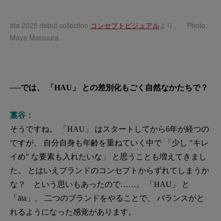
āta 2025 debut collection
コンセプトビジュアル
より。 Photo:
Maya Matsuura
──では、 「HAU」 との差別化もごく自然なかたちで？
藁谷：
そうですね。 「HAU」 はスタートしてから6年が経つの
ですが、 自分自身も年齢を重ねていく中で 「少し "キレ
イめ" な要素も入れたいな」 と思うことも増えてきまし
た。 とはいえブランドのコンセプトからずれてしまうか
な？ という思いもあったので……。 「HAU」 と
「āta」、 二つのブランドをやることで、 バランスがと
れるようになった感覚があります。