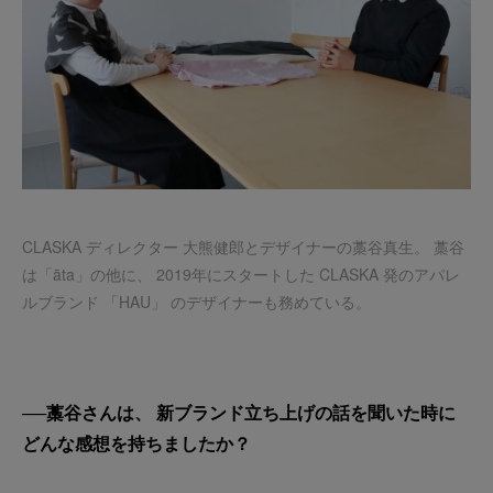
CLASKA ディレクター 大熊健郎とデザイナーの藁谷真生。 藁谷
は「āta」の他に、 2019年にスタートした CLASKA 発のアパレ
ルブランド 「HAU」 のデザイナーも務めている。
──藁谷さんは、 新ブランド立ち上げの話を聞いた時に
どんな感想を持ちましたか？