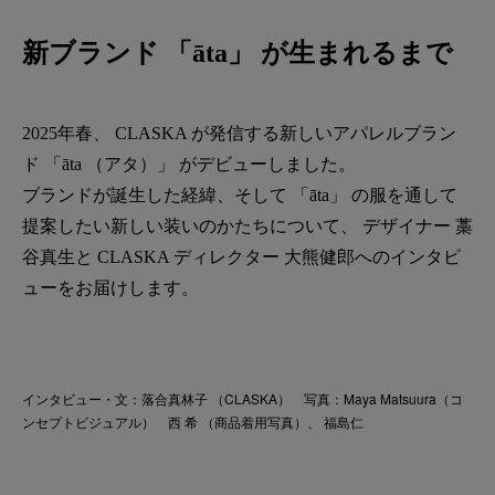
新ブランド 「āta」 が生まれるまで
2025年春、 CLASKA が発信する新しいアパレルブラン
ド 「āta （アタ）」 がデビューしました。
ブランドが誕生した経緯、そして 「āta」 の服を通して
提案したい新しい装いのかたちについて、 デザイナー 藁
谷真生と CLASKA ディレクター 大熊健郎へのインタビ
ューをお届けします。
インタビュー・文：落合真林子 （CLASKA） 写真：Maya Matsuura（コ
ンセプトビジュアル） 西 希 （商品着用写真）、 福島仁