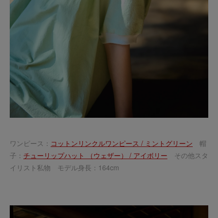
ワンピース：
コットンリンクルワンピース / ミントグリーン
帽
子：
チューリップハット （ウェザー） / アイボリー
その他スタ
イリスト私物 モデル身長：164cm