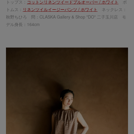
トップス：
コットンリネンツイードプルオーバー / ホワイト
ボ
トムス：
リネンツイルイージーパンツ / ホワイト
ネックレス：
秋野ちひろ 問：CLASKA Gallery & Shop "DO" 二子玉川店 モ
デル身長：164cm