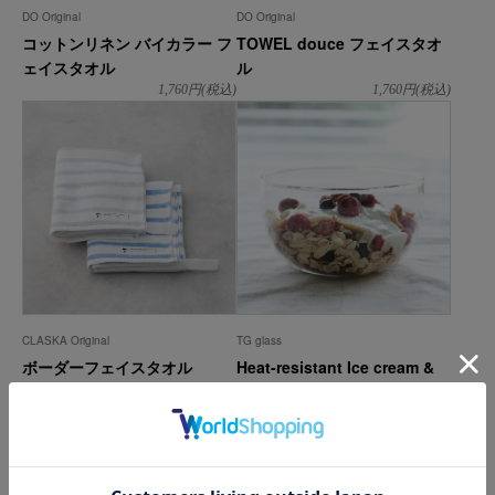
DO Original
DO Original
コットンリネン バイカラー フ
TOWEL douce フェイスタオ
ェイスタオル
ル
1,760
円(税込)
1,760
円(税込)
CLASKA Original
TG glass
ボーダーフェイスタオル
Heat-resistant Ice cream &
dessert Bowl
1,650
円(税込)
2,640
円(税込)