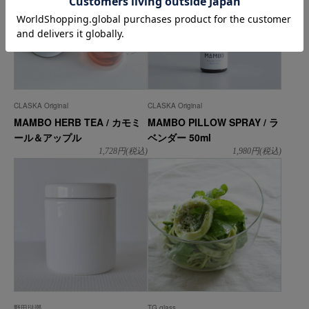
CLASKA Original
CLASKA Original
MAMBO HERB TEA / カモミ
MAMBO PILLOW SPRAY / ラ
ール＆アップル
ベンダー 50ml
1,728
円(税込)
1,980
円(税込)
野田琺瑯
TG glass