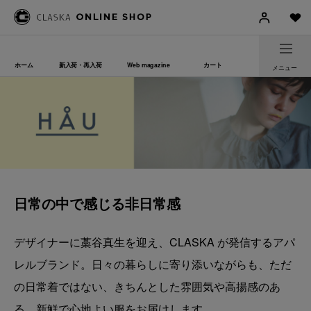
ホーム
新入荷・再入荷
Web magazine
カート
メニュー
日常の中で感じる非日常感
デザイナーに藁谷真生を迎え、CLASKA が発信するアパ
レルブランド。日々の暮らしに寄り添いながらも、ただ
の日常着ではない、きちんとした雰囲気や高揚感のあ
る、新鮮で心地よい服をお届けします。