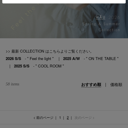
>> 最新 COLLECTION はこちらよりご覧ください。
2026 S/S
- " Feel the light "
|
2025 A/W
- " ON THE TABLE "
|
2025 S/S
- " COOL ROOM "
おすすめ順
|
価格順
58 items
< 前のページ
1
2
次のページ >