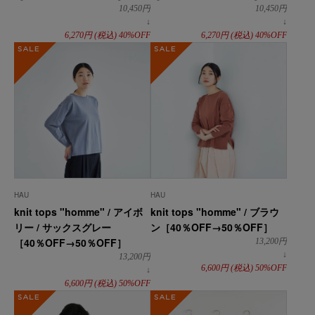
10,450
円
10,450
円
↓
↓
6,270
円
(税込)
40%OFF
6,270
円
(税込)
40%OFF
SALE
SALE
HAU
HAU
knit tops "homme" / アイボ
knit tops "homme" / ブラウ
リー / サックスグレー
ン［40％OFF→50％OFF］
［40％OFF→50％OFF］
13,200
円
↓
13,200
円
6,600
円
(税込)
50%OFF
↓
6,600
円
(税込)
50%OFF
SALE
SALE