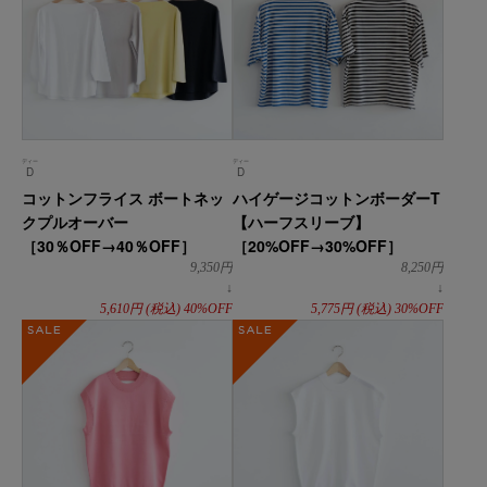
ディー
ディー
D
D
コットンフライス ボートネッ
ハイゲージコットンボーダーT
クプルオーバー
【ハーフスリーブ】
［30％OFF→40％OFF］
［20%OFF→30%OFF］
9,350
円
8,250
円
↓
↓
5,610
円
(税込)
40%OFF
5,775
円
(税込)
30%OFF
SALE
SALE