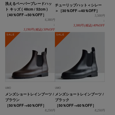
洗えるペーパーブレードハッ
チューリップハット＜シレー
ト キッズ ( 48cm / 52cm )
＞［30％OFF→40％OFF］
［40％OFF→50％OFF］
5,500
円
6,380
円
↓
↓
3,300
円
(税込)
40%OFF
3,190
円
(税込)
50%OFF
SALE
SALE
UMO
UMO
メンズショートレインブーツ /
メンズショートレインブーツ /
ブラウン
ブラック
［50％OFF→60％OFF］
［50％OFF→60％OFF］
8,250
円
8,250
円