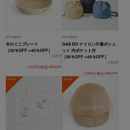
DO Original
DO Original
木のミニプレート
G&S DO ナイロン巾着ポシェ
［30％OFF→40％OFF］
ット 内ポケット付
［50％OFF→60％OFF］
2,420
円
↓
3,960
円
1,452
円
(税込)
40%OFF
↓
1,584
円
(税込)
60%OFF
SALE
SALE