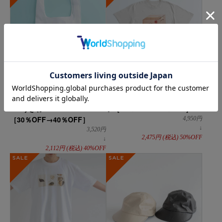
CLASKA Original
DO Original
MAMBO ナイロンエコバッグ
古賀充 FLAT WORKS / Tシャ
M / うきわ
ツ［40％OFF→50％OFF］
［30％OFF→40％OFF］
4,950
円
↓
3,520
円
2,475
円
(税込)
50%OFF
↓
2,112
円
(税込)
40%OFF
SALE
SALE