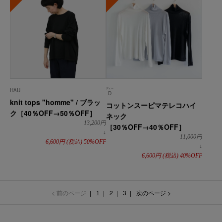
ディー
HAU
D
knit tops "homme" / ブラッ
コットンスーピマテレコハイ
ク［40％OFF→50％OFF］
ネック
13,200
円
［30％OFF→40％OFF］
↓
11,000
円
6,600
円
(税込)
50%OFF
↓
6,600
円
(税込)
40%OFF
< 前のページ
1
2
3
次のページ >