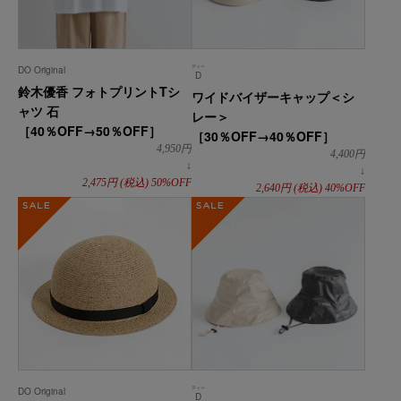
ディー
DO Original
D
鈴木優香 フォトプリントTシ
ワイドバイザーキャップ＜シ
ャツ 石
レー＞
［40％OFF→50％OFF］
［30％OFF→40％OFF］
4,950
円
4,400
円
↓
↓
2,475
円
(税込)
50%OFF
2,640
円
(税込)
40%OFF
SALE
SALE
ディー
DO Original
D