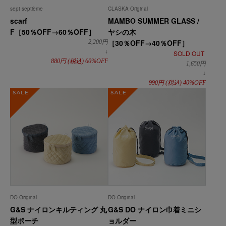
sept septième
CLASKA Original
scarf
MAMBO SUMMER GLASS /
F［50％OFF→60％OFF］
ヤシの木
［30％OFF→40％OFF］
2,200
円
↓
SOLD OUT
880
円
(税込)
60%OFF
1,650
円
↓
990
円
(税込)
40%OFF
SALE
SALE
DO Original
DO Original
G&S ナイロンキルティング 丸
G&S DO ナイロン巾着ミニシ
型ポーチ
ョルダー