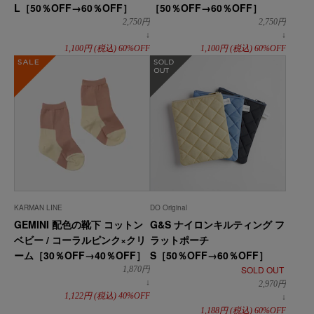
L［50％OFF→60％OFF］
［50％OFF→60％OFF］
2,750
円
2,750
円
↓
↓
1,100
円
(税込)
60%OFF
1,100
円
(税込)
60%OFF
SALE
在庫なし
KARMAN LINE
DO Original
GEMINI 配色の靴下 コットン
G&S ナイロンキルティング フ
ベビー / コーラルピンク×クリ
ラットポーチ
ーム［30％OFF→40％OFF］
S［50％OFF→60％OFF］
SOLD OUT
1,870
円
↓
2,970
円
1,122
円
(税込)
40%OFF
↓
1,188
円
(税込)
60%OFF