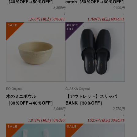
［40％OFF→50％OFF］
catch［50％OFF→60％OFF］
3,300
円
4,400
円
↓
↓
1,650
円
(税込)
50%OFF
1,760
円
(税込)
60%OFF
SALE
priceoff
DO Original
CLASKA Original
木のミニボウル
【アウトレット】スリッパ
［30％OFF→40％OFF］
BANK［30％OFF］
3,080
円
2,750
円
↓
↓
1,848
円
(税込)
40%OFF
1,925
円
(税込)
30%OFF
SALE
SALE