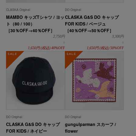
CLASKA Original
DO Original
MAMBO キッズTシャツ / ヨッ
CLASKA G&S DO キャップ
ト（80 / 100）
FOR KIDS / ベージュ
［30％OFF→40％OFF］
［40％OFF→50％OFF］
2,750
円
3,300
円
↓
↓
1,650
円
(税込)
40%OFF
1,650
円
(税込)
50%OFF
SALE
SALE
DO Original
DO Original
CLASKA G&S DO キャップ
gungulparman スカーフ /
FOR KIDS / ネイビー
flower