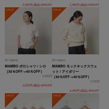
↓
↓
3,300
円
(税込)
60%OFF
3,300
円
(税込)
60%OFF
SALE
SALE
DO Original
DO Original
MAMBO ポロシャツ / シロ
MAMBO モックネックスウェ
［30％OFF→40％OFF］
ット / アイボリー
［30％OFF→40％OFF］
6,050
円
↓
7,150
円
3,630
円
(税込)
40%OFF
↓
4,290
円
(税込)
40%OFF
SALE
SALE