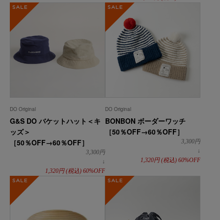
SALE
SALE
DO Original
DO Original
G&S DO バケットハット＜キ
BONBON ボーダーワッチ
ッズ＞
［50％OFF→60％OFF］
［50％OFF→60％OFF］
3,300
円
↓
3,300
円
1,320
円
(税込)
60%OFF
↓
1,320
円
(税込)
60%OFF
SALE
SALE