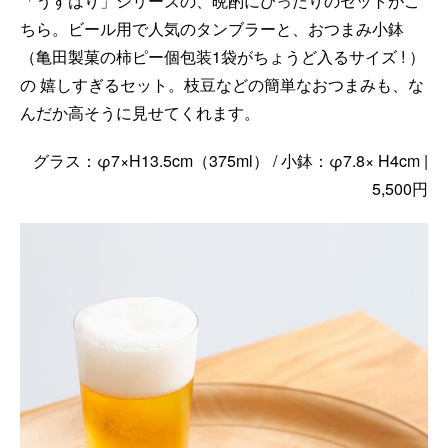
「うすはり」シリーズの、晩酌にぴったりのセットがこ
ちら。ビール用で人気のタンブラーと、おつまみ小鉢
（亀田製菓の柿ピー個包装1袋がちょうど入るサイズ ! ）
の 嬉しすぎるセット。枝豆などの簡単なおつまみも、な
んだか高そうに見せてくれます。
グラス：φ7×H13.5cm（375ml） / 小鉢：φ7.8× H4cm |
5,500円