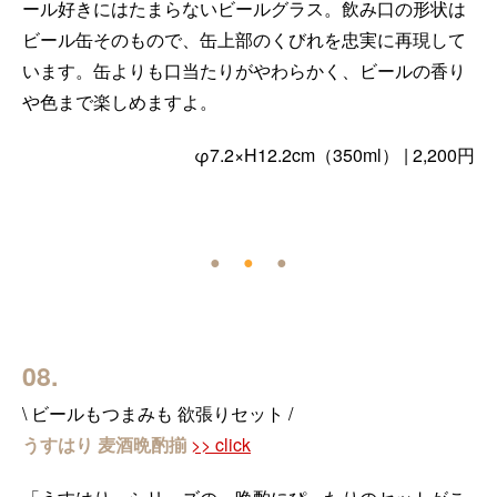
ール好きにはたまらないビールグラス。飲み口の形状は
ビール缶そのもので、缶上部のくびれを忠実に再現して
います。缶よりも口当たりがやわらかく、ビールの香り
や色まで楽しめますよ。
φ7.2×H12.2cm（350ml） | 2,200円
●
●
●
08.
\ ビールもつまみも 欲張りセット /
うすはり 麦酒晩酌揃
>> click