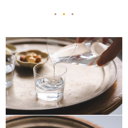
●
●
●