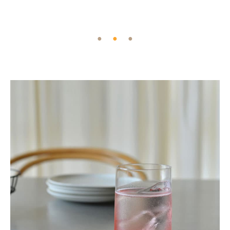
●
●
●