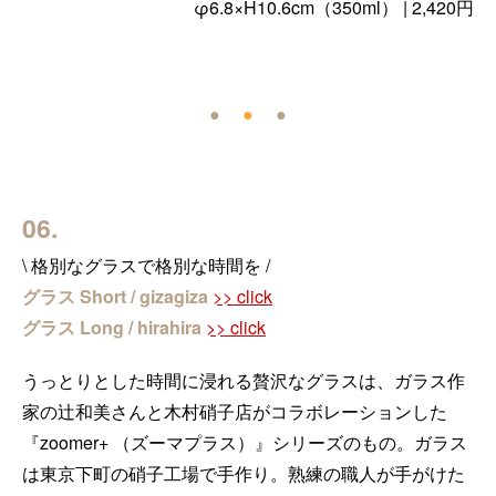
φ6.8×H10.6cm（350ml） | 2,420円
●
●
●
06.
\ 格別なグラスで格別な時間を /
グラス Short / gizagiza
>> click
グラス Long / hirahira
>> click
うっとりとした時間に浸れる贅沢なグラスは、ガラス作
家の辻和美さんと木村硝子店がコラボレーションした
『zoomer+ （ズーマプラス）』シリーズのもの。ガラス
は東京下町の硝子工場で手作り。熟練の職人が手がけた