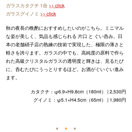
ガラスカタクチ 1合
>> click
ガラスグイノミ
>> click
秋の夜長の晩酌におすすめしたいのがこちら。ミニマル
な姿が美しく、気品も感じられる 片口 と ぐい呑み。日
本の老舗硝子店の熟練の技術で実現した、極限の薄さと
軽さを誇ります。ガラスの中でも、高純度の原料で作ら
れた高級クリスタルガラスの透明度と輝きは、見るたび
に、呑むたびにうっとりするほど。お酒がぐいぐい進み
ます。
カタクチ：φ6.9×H9.8cm（180ml） | 2,530円
グイノミ：φ5.1×H4.5cm（65ml） | 1,980円
●
●
●