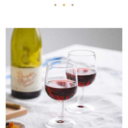
●
●
●