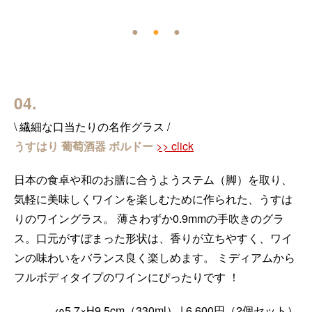
●
●
●
04.
\ 繊細な口当たりの名作グラス /
うすはり 葡萄酒器 ボルドー
>> click
日本の食卓や和のお膳に合うようステム（脚）を取り、
気軽に美味しくワインを楽しむために作られた、うすは
りのワイングラス。 薄さわずか0.9mmの手吹きのグラ
ス。口元がすぼまった形状は、香りが立ちやすく、ワイ
ンの味わいをバランス良く楽しめます。 ミディアムから
フルボディタイプのワインにぴったりです ！
φ5.7×H9.5cm（330ml） | 6,600円（2個セット）