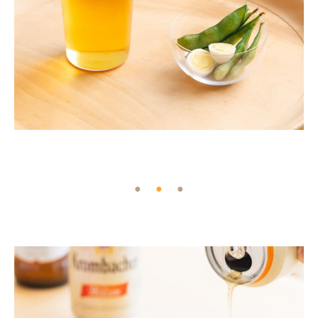
●
●
●