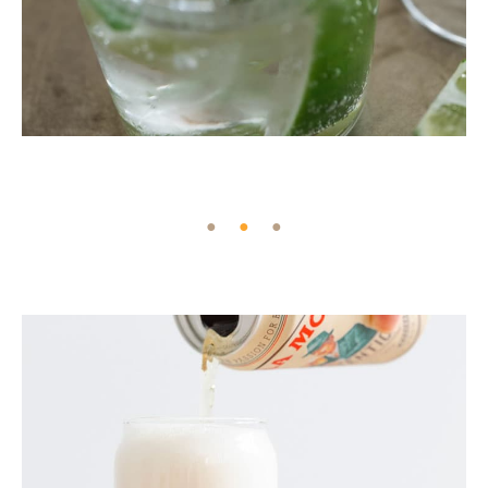
●
●
●